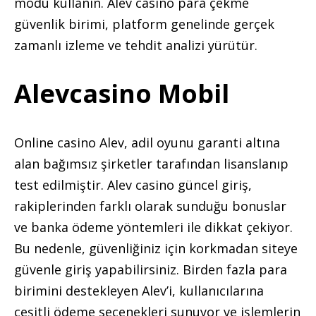
modu kullanın. Alev casino para çekme
güvenlik birimi, platform genelinde gerçek
zamanlı izleme ve tehdit analizi yürütür.
Alevcasino Mobil
Online casino Alev, adil oyunu garanti altına
alan bağımsız şirketler tarafından lisanslanıp
test edilmiştir. Alev casino güncel giriş,
rakiplerinden farklı olarak sunduğu bonuslar
ve banka ödeme yöntemleri ile dikkat çekiyor.
Bu nedenle, güvenliğiniz için korkmadan siteye
güvenle giriş yapabilirsiniz. Birden fazla para
birimini destekleyen Alev’i, kullanıcılarına
çeşitli ödeme seçenekleri sunuyor ve işlemlerin