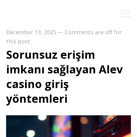
December 13, 2025
—
Comments are off for
this post.
Sorunsuz erişim
imkanı sağlayan Alev
casino giriş
yöntemleri