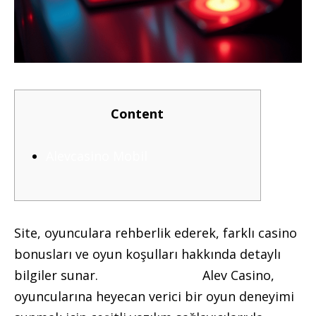
Content
Alevcasino Mobil
Site, oyunculara rehberlik ederek, farklı casino
bonusları ve oyun koşulları hakkında detaylı
bilgiler sunar.
Alev casino giriş
Alev Casino,
oyuncularına heyecan verici bir oyun deneyimi