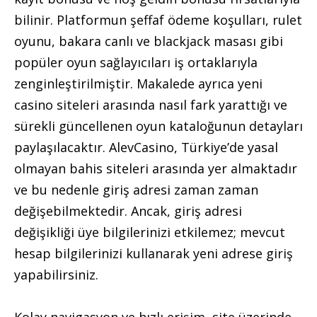
bilinir. Platformun şeffaf ödeme koşulları, rulet
oyunu, bakara canlı ve blackjack masası gibi
popüler oyun sağlayıcıları iş ortaklarıyla
zenginleştirilmiştir. Makalede ayrıca yeni
casino siteleri arasında nasıl fark yarattığı ve
sürekli güncellenen oyun kataloğunun detayları
paylaşılacaktır. AlevCasino, Türkiye’de yasal
olmayan bahis siteleri arasında yer almaktadır
ve bu nedenle giriş adresi zaman zaman
değişebilmektedir. Ancak, giriş adresi
değişikliği üye bilgilerinizi etkilemez; mevcut
hesap bilgilerinizi kullanarak yeni adrese giriş
yapabilirsiniz.