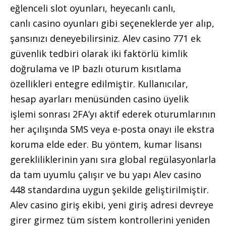
eğlenceli slot oyunları, heyecanlı canlı,
canlı casino oyunları gibi seçeneklerde yer alıp,
şansınızı deneyebilirsiniz. Alev casino 771 ek
güvenlik tedbiri olarak iki faktörlü kimlik
doğrulama ve IP bazlı oturum kısıtlama
özellikleri entegre edilmiştir. Kullanıcılar,
hesap ayarları menüsünden casino üyelik
işlemi sonrası 2FA’yı aktif ederek oturumlarının
her açılışında SMS veya e-posta onayı ile ekstra
koruma elde eder. Bu yöntem, kumar lisansı
gerekliliklerinin yanı sıra global regülasyonlarla
da tam uyumlu çalışır ve bu yapı Alev casino
448 standardına uygun şekilde geliştirilmiştir.
Alev casino giriş ekibi, yeni giriş adresi devreye
girer girmez tüm sistem kontrollerini yeniden