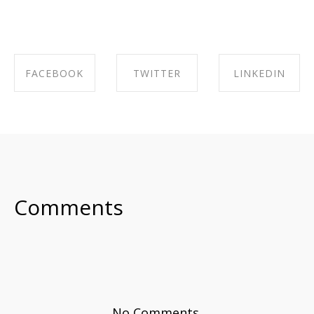
FACEBOOK
TWITTER
LINKEDIN
SHARE ON
SHARE ON
SHARE ON
FACEBOOK
TWITTER
LINKEDIN
Comments
No Comments.