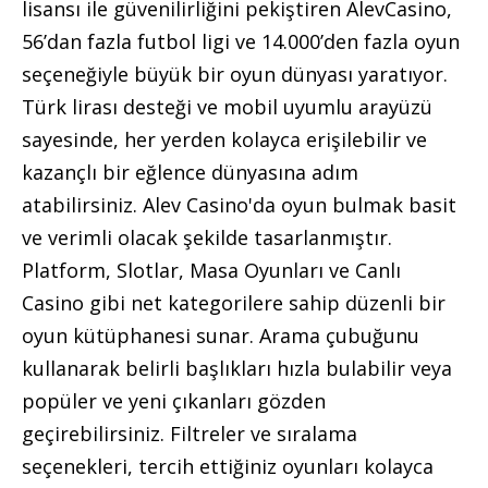
lisansı ile güvenilirliğini pekiştiren AlevCasino,
56’dan fazla futbol ligi ve 14.000’den fazla oyun
seçeneğiyle büyük bir oyun dünyası yaratıyor.
Türk lirası desteği ve mobil uyumlu arayüzü
sayesinde, her yerden kolayca erişilebilir ve
kazançlı bir eğlence dünyasına adım
atabilirsiniz. Alev Casino'da oyun bulmak basit
ve verimli olacak şekilde tasarlanmıştır.
Platform, Slotlar, Masa Oyunları ve Canlı
Casino gibi net kategorilere sahip düzenli bir
oyun kütüphanesi sunar. Arama çubuğunu
kullanarak belirli başlıkları hızla bulabilir veya
popüler ve yeni çıkanları gözden
geçirebilirsiniz. Filtreler ve sıralama
seçenekleri, tercih ettiğiniz oyunları kolayca