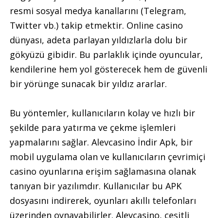
resmi sosyal medya kanallarını (Telegram,
Twitter vb.) takip etmektir. Online casino
dünyası, adeta parlayan yıldızlarla dolu bir
gökyüzü gibidir. Bu parlaklık içinde oyuncular,
kendilerine hem yol gösterecek hem de güvenli
bir yörünge sunacak bir yıldız ararlar.
Bu yöntemler, kullanıcıların kolay ve hızlı bir
şekilde para yatırma ve çekme işlemleri
yapmalarını sağlar. Alevcasino İndir Apk, bir
mobil uygulama olan ve kullanıcıların çevrimiçi
casino oyunlarına erişim sağlamasına olanak
tanıyan bir yazılımdır. Kullanıcılar bu APK
dosyasını indirerek, oyunları akıllı telefonları
üzerinden oynayabilirler. Alevcasino, çeşitli