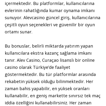
içermektedir. Bu platformlar, kullanıcılarına
evlerinin rahatlığında kumar oynama imkanı
sunuyor. Alevcasino güncel giriş, kullanıcılarına
çeşitli oyun seçenekleri ve güvenilir bir oyun
ortamı sunar.
Bu bonuslar, belirli miktarda yatırım yapan
kullanıcılara ekstra kazanç sağlama imkanı
tanır. Alev Casino, Curaçao lisanslı bir online
casino olarak Türkiye’de faaliyet
göstermektedir. Bu tür platformlar arasında
rekabetin yüksek olduğu bilinmektedir. Her
zaman bahis yapabilir, en yüksek oranları
kullanabilir, en geniş markette sınırsız tek maç
iddia özelliğini kullanabilirsiniz. Her zaman