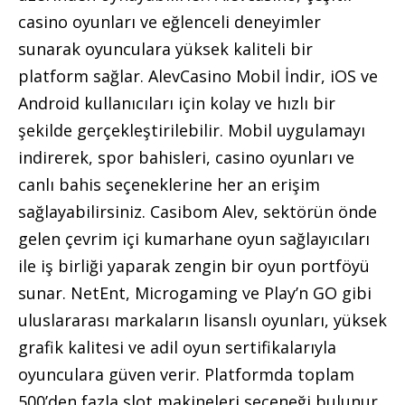
casino oyunları ve eğlenceli deneyimler
sunarak oyunculara yüksek kaliteli bir
platform sağlar. AlevCasino Mobil İndir, iOS ve
Android kullanıcıları için kolay ve hızlı bir
şekilde gerçekleştirilebilir. Mobil uygulamayı
indirerek, spor bahisleri, casino oyunları ve
canlı bahis seçeneklerine her an erişim
sağlayabilirsiniz. Casibom Alev, sektörün önde
gelen çevrim içi kumarhane oyun sağlayıcıları
ile iş birliği yaparak zengin bir oyun portföyü
sunar. NetEnt, Microgaming ve Play’n GO gibi
uluslararası markaların lisanslı oyunları, yüksek
grafik kalitesi ve adil oyun sertifikalarıyla
oyunculara güven verir. Platformda toplam
500’den fazla slot makineleri seçeneği bulunur