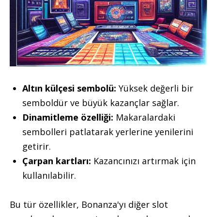
Altın külçesi sembolü:
Yüksek değerli bir
semboldür ve büyük kazançlar sağlar.
Dinamitleme özelliği:
Makaralardaki
sembolleri patlatarak yerlerine yenilerini
getirir.
Çarpan kartları:
Kazancınızı artırmak için
kullanılabilir.
Bu tür özellikler, Bonanza'yı diğer slot