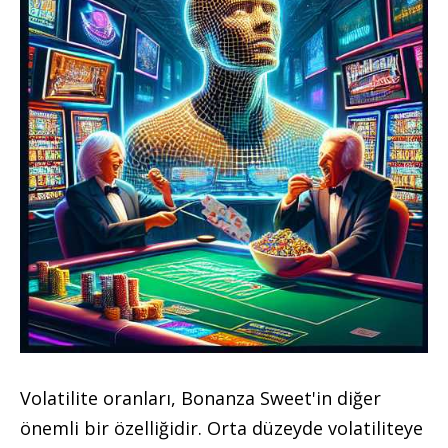
Volatilite oranları, Bonanza Sweet'in diğer
önemli bir özelliğidir. Orta düzeyde volatiliteye