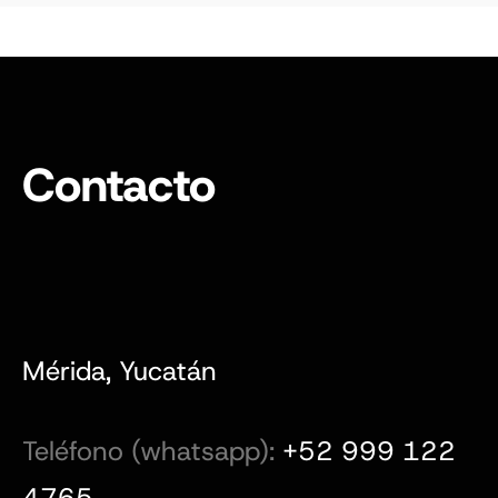
Contacto
Mérida, Yucatán
Teléfono (whatsapp):
+52 999 122