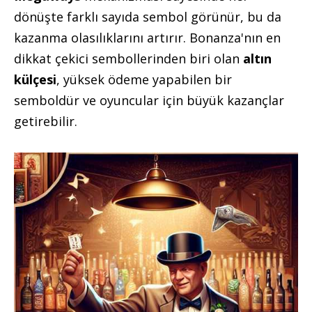
dönüşte farklı sayıda sembol görünür, bu da
kazanma olasılıklarını artırır. Bonanza'nın en
dikkat çekici sembollerinden biri olan
altın
külçesi
, yüksek ödeme yapabilen bir
semboldür ve oyuncular için büyük kazançlar
getirebilir.