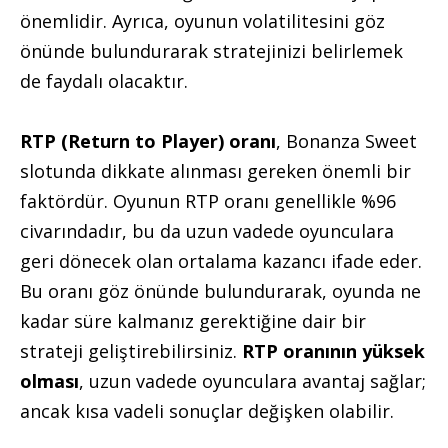
önemlidir. Ayrıca, oyunun volatilitesini göz
önünde bulundurarak stratejinizi belirlemek
de faydalı olacaktır.
RTP (Return to Player) oranı
, Bonanza Sweet
slotunda dikkate alınması gereken önemli bir
faktördür. Oyunun RTP oranı genellikle %96
civarındadır, bu da uzun vadede oyunculara
geri dönecek olan ortalama kazancı ifade eder.
Bu oranı göz önünde bulundurarak, oyunda ne
kadar süre kalmanız gerektiğine dair bir
strateji geliştirebilirsiniz.
RTP oranının yüksek
olması
, uzun vadede oyunculara avantaj sağlar;
ancak kısa vadeli sonuçlar değişken olabilir.