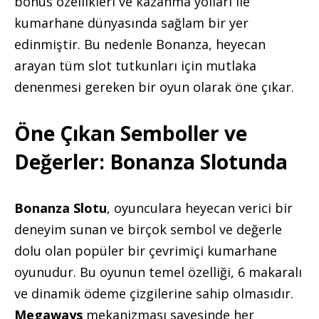
bonus özellikleri ve kazanma yolları ile
kumarhane dünyasında sağlam bir yer
edinmiştir. Bu nedenle Bonanza, heyecan
arayan tüm slot tutkunları için mutlaka
denenmesi gereken bir oyun olarak öne çıkar.
Öne Çıkan Semboller ve
Değerler: Bonanza Slotunda
Bonanza Slotu
, oyunculara heyecan verici bir
deneyim sunan ve birçok sembol ve değerle
dolu olan popüler bir çevrimiçi kumarhane
oyunudur. Bu oyunun temel özelliği, 6 makaralı
ve dinamik ödeme çizgilerine sahip olmasıdır.
Megaways
mekanizması sayesinde her