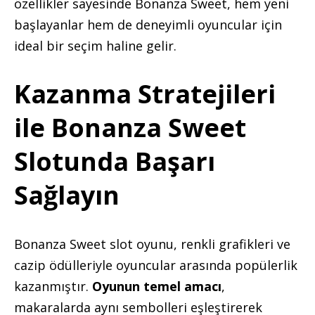
özellikler sayesinde Bonanza Sweet, hem yeni
başlayanlar hem de deneyimli oyuncular için
ideal bir seçim haline gelir.
Kazanma Stratejileri
ile Bonanza Sweet
Slotunda Başarı
Sağlayın
Bonanza Sweet slot oyunu, renkli grafikleri ve
cazip ödülleriyle oyuncular arasında popülerlik
kazanmıştır.
Oyunun temel amacı
,
makaralarda aynı sembolleri eşleştirerek