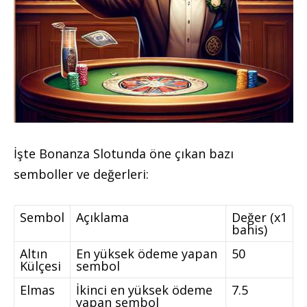
İşte Bonanza Slotunda öne çıkan bazı
semboller ve değerleri:
Sembol
Açıklama
Değer (x1
bahis)
Altın
En yüksek ödeme yapan
50
Külçesi
sembol
Elmas
İkinci en yüksek ödeme
7.5
yapan sembol