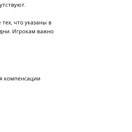
утствуют.
тех, что указаны в
 дни. Игрокам важно
ля компенсации