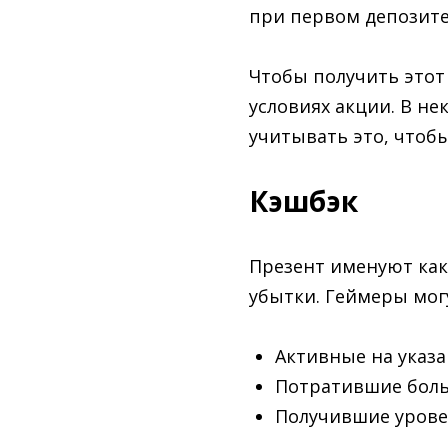
при первом депозите
Чтобы получить этот 
условиях акции. В н
учитывать это, чтоб
Кэшбэк
Презент именуют как
убытки. Геймеры мог
Активные на указа
Потратившие боль
Получившие уровен