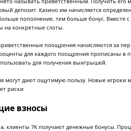
инято называть приветственным. Получить его 
рвый депозит. Казино им начисляется определе
больше пополнение, тем больше бонус. Вместе с
 на конкретные слоты.
приветственные поощрения начисляются за пер
роценты для каждого поощрения прописаны в п
пользовать для получения выигрышей.
 могут дают ощутимую пользу. Новые игроки м
ет риски.
щие взносы
а, клиенты 7K получают денежные бонусы. Проц