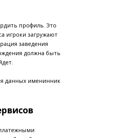
рдить профиль. Это
са игроки загружают
трация заведения
рождения должна быть
йдет.
ния данных именинник
ервисов
 платежными