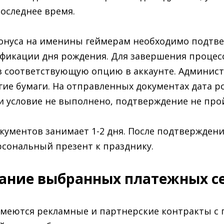
последнее время.
онуса на именины геймерам необходимо подтве
фикации дня рождения. Для завершения процес
з соответствующую опцию в аккаунте. Админис
гие бумаги. На отправленных документах дата 
ли условие не выполнено, подтверждение не про
кументов занимает 1-2 дня. После подтвержде
рсональный презент к празднику.
вание выбранных платежных с
имеются рекламные и партнерские контракты с