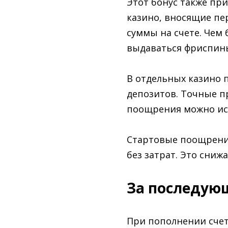
Этот бонус также пр
казино, вносящие пе
суммы на счете. Чем 
выдаваться фриспины
В отдельных казино 
депозитов. Точные п
поощрения можно ис
Стартовые поощрения
без затрат. Это снижа
За последую
При пополнении счет