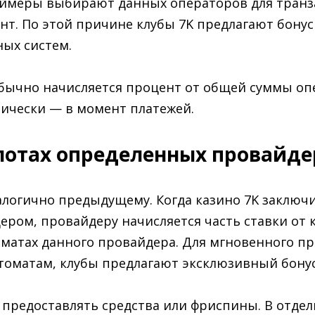
еймеры выбирают данных операторов для транз
нт. По этой причине клубы 7K предлагают бону
ых систем.
обычно начисляется процент от общей суммы оп
ически — в момент платежей.
слотах определенных провайде
логично предыдущему. Когда казино 7K заключи
ром, провайдеру начисляется часть ставки от 
оматах данного провайдера. Для мгновенного п
томатам, клубы предлагают эксклюзивный бонус
 предоставлять средства или фриспины. В отдел