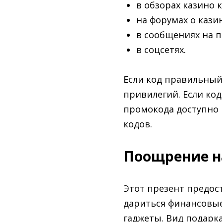
в обзорах казино 
на форумах о кази
в сообщениях на п
в соцсетях.
Если код правильный,
привилегий. Если ко
промокода доступно 
кодов.
Поощрение н
Этот презент предост
дариться финансовые
гаджеты. Вид подарк