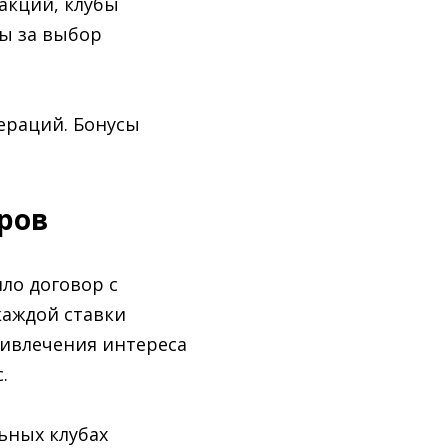
акций, клубы
сы за выбор
ераций. Бонусы
ров
ло договор с
каждой ставки
ривлечения интереса
.
ьных клубах