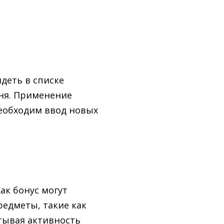
идеть в списке
дня. Применение
необходим ввод новых
ак бонус могут
едметы, такие как
тывая активность