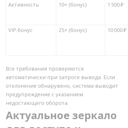
Активность
10× (бонус)
1 500 ₽
VIP‑бонус
25× (бонус)
10 000 ₽
Все требования проверяются
автоматически при запросе вывода. Если
отклонение обнаружено, система выводит
предупреждение с указанием
недостающего оборота.
Актуальное зеркало