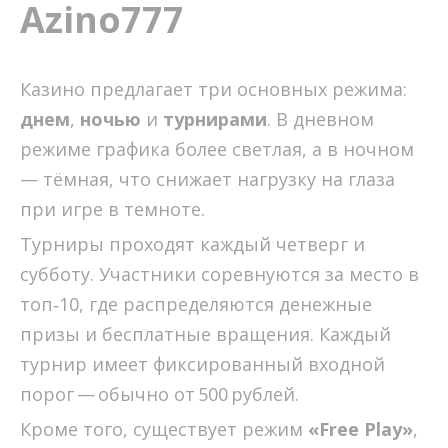
Azino777
Казино предлагает три основных режима:
днем
,
ночью
и
турнирами
. В дневном
режиме графика более светлая, а в ночном
— тёмная, что снижает нагрузку на глаза
при игре в темноте.
Турниры проходят каждый четверг и
субботу. Участники соревнуются за место в
топ‑10, где распределяются денежные
призы и бесплатные вращения. Каждый
турнир имеет фиксированный входной
порог — обычно от 500 рублей.
Кроме того, существует режим
«Free Play»
,