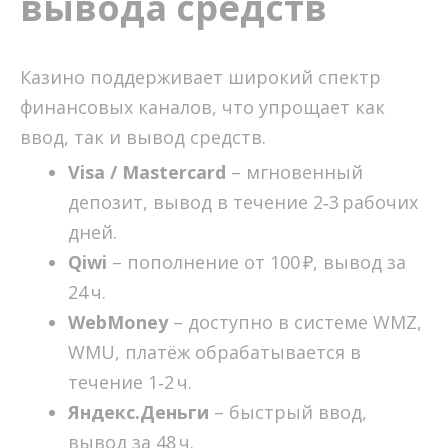
вывода средств
Казино поддерживает широкий спектр
финансовых каналов, что упрощает как
ввод, так и вывод средств.
Visa / Mastercard
– мгновенный
депозит, вывод в течение 2‑3 рабочих
дней.
Qiwi
– пополнение от 100 ₽, вывод за
24 ч.
WebMoney
– доступно в системе WMZ,
WMU, платёж обрабатывается в
течение 1‑2 ч.
Яндекс.Деньги
– быстрый ввод,
вывод за 48 ч.