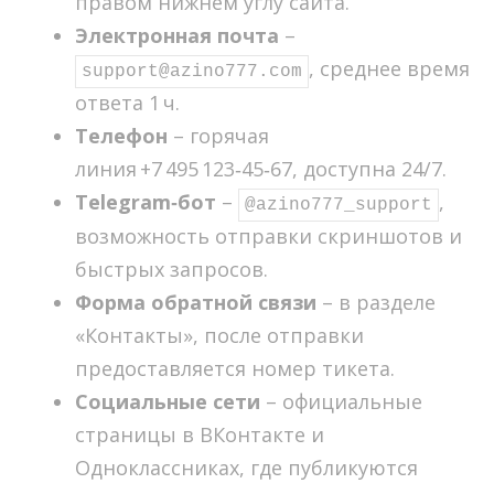
правом нижнем углу сайта.
Электронная почта
–
, среднее время
support@azino777.com
ответа 1 ч.
Телефон
– горячая
линия +7 495 123‑45‑67, доступна 24/7.
Telegram‑бот
–
,
@azino777_support
возможность отправки скриншотов и
быстрых запросов.
Форма обратной связи
– в разделе
«Контакты», после отправки
предоставляется номер тикета.
Социальные сети
– официальные
страницы в ВКонтакте и
Одноклассниках, где публикуются