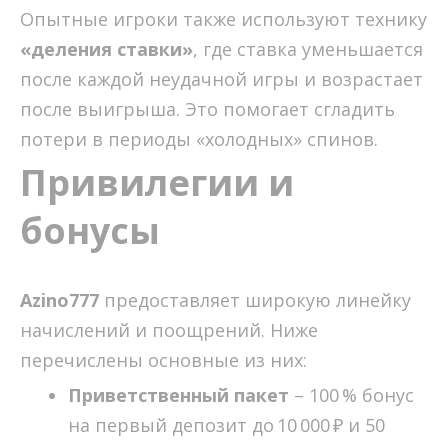
Опытные игроки также используют технику
«деления ставки»
, где ставка уменьшается
после каждой неудачной игры и возрастает
после выигрыша. Это помогает сгладить
потери в периоды «холодных» спинов.
Привилегии и
бонусы
Azino777
предоставляет широкую линейку
начислений и поощрений. Ниже
перечислены основные из них:
Приветственный пакет
– 100 % бонус
на первый депозит до 10 000 ₽ и 50