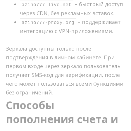
– быстрый доступ
azino777-live.net
через CDN, без рекламных вставок.
– поддерживает
azino777-proxy.org
интеграцию с VPN‑приложениями.
Зеркала доступны только после
подтверждения в личном кабинете. При
первом входе через зеркало пользователь
получает SMS‑код для верификации, после
чего может пользоваться всеми функциями
без ограничений.
Способы
пополнения счета и