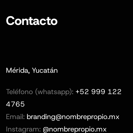
Contacto
Mérida, Yucatán
Teléfono (whatsapp):
+52 999 122
4765
Email:
branding@nombrepropio.mx
Instagram:
@nombrepropio.mx