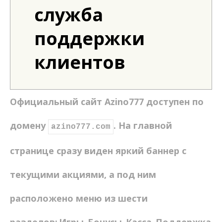
служба
поддержки
клиентов
Официальный сайт
Azino777
доступен по
домену
. На главной
azino777.com
странице сразу виден яркий баннер с
текущими акциями, а под ним
расположено меню из шести