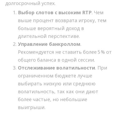
долгосрочный успех.
Выбор слотов с высоким RTP
. Чем
выше процент возврата игроку, тем
больше вероятный доход в
длительной перспективе.
Управление банкроллом
.
Рекомендуется не ставить более 5 % от
общего баланса в одной сессии.
Отслеживание волатильности
. При
ограниченном бюджете лучше
выбирать низкую или среднюю
волатильность, так как они дают
более частые, но небольшие
выигрыши.