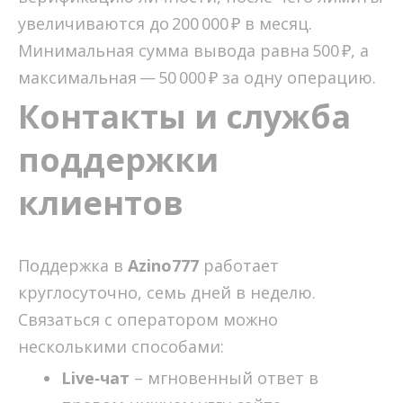
увеличиваются до 200 000 ₽ в месяц.
Минимальная сумма вывода равна 500 ₽, а
максимальная — 50 000 ₽ за одну операцию.
Контакты и служба
поддержки
клиентов
Поддержка в
Azino777
работает
круглосуточно, семь дней в неделю.
Связаться с оператором можно
несколькими способами:
Live‑чат
– мгновенный ответ в