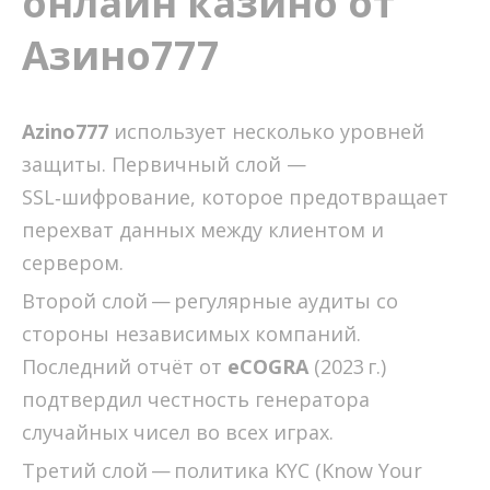
онлайн казино от
Азино777
Azino777
использует несколько уровней
защиты. Первичный слой —
SSL‑шифрование, которое предотвращает
перехват данных между клиентом и
сервером.
Второй слой — регулярные аудиты со
стороны независимых компаний.
Последний отчёт от
eCOGRA
(2023 г.)
подтвердил честность генератора
случайных чисел во всех играх.
Третий слой — политика KYC (Know Your