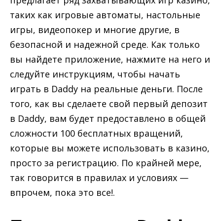
предлагает ряд захватывающих игр казино,
таких как игровые автоматы, настольные
игры, видеопокер и многие другие, в
безопасной и надежной среде. Как только
вы найдете приложение, нажмите на него и
следуйте инструкциям, чтобы начать
играть в Daddy на реальные деньги. После
того, как вы сделаете свой первый депозит
в Daddy, вам будет предоставлено в общей
сложности 100 бесплатных вращений,
которые вы можете использовать в казино,
просто за регистрацию. По крайней мере,
так говорится в правилах и условиях —
впрочем, пока это все!.