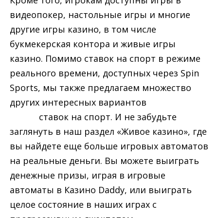
Кроме того, игрокам доступны игры в
видеопокер, настольные игры и многие
другие игры казино, в том числе
букмекерская контора и живые игры
казино. Помимо ставок на спорт в режиме
реального времени, доступных через Spin
Sports, мы также предлагаем множество
других интересных вариантов
казино
дэдди
ставок на спорт. И не забудьте
заглянуть в наш раздел «Живое казино», где
вы найдете еще больше игровых автоматов
на реальные деньги. Вы можете выиграть
денежные призы, играя в игровые
автоматы в Казино Daddy, или выиграть
целое состояние в наших играх с