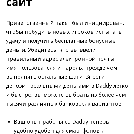
сайт
Приветственный пакет был инициирован,
чтобы побудить новых игроков испытать
удачу и получить бесплатные бонусные
деньги. Убедитесь, что вы ввели
правильный адрес электронной почты,
имя пользователя и пароль, прежде чем
выполнять остальные шаги. Внести
депозит реальными деньгами в Daddy легко
и быстро; вы можете выбрать из более чем
тысячи различных банковских вариантов.
Ваш опыт работы со Daddy теперь
удобно удобен для смартфонов и