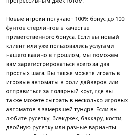
прогрессивным джекпотом.
Новые игроки получают 100% бонус до 100
фунтов стерлингов в качестве
приветственного бонуса. Если вы новый
клиент или уже пользовались услугами
нашего казино в прошлом, мы поможем
вам зарегистрироваться всего за два
простых шага. Вы также можете играть в
игровые автоматы в роли дайверов или
отправиться за полярный круг, где вы
также можете сыграть в несколько игровых
автоматов в замерзшей тундре! Если вы
любите рулетку, блэкджек, баккару, кости,
двойную рулетку или разные варианты