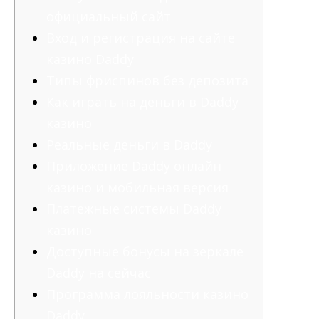
официальный сайт
Вход и регистрация на сайте
казино Daddy
Типы фриспинов без депозита
Как играть на деньги в Daddy
казино
Реальные деньги в Daddy
Приложение Daddy онлайн
казино и мобильная версия
Платежные системы Daddy
казино
Доступные бонусы на зеркале
Daddy на сейчас
Программа лояльности казино
Daddy