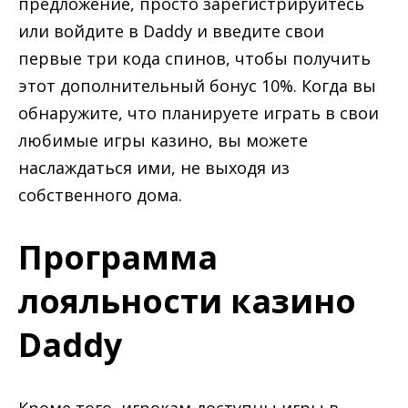
предложение, просто зарегистрируйтесь
или войдите в Daddy и введите свои
первые три кода спинов, чтобы получить
этот дополнительный бонус 10%. Когда вы
обнаружите, что планируете играть в свои
любимые игры казино, вы можете
наслаждаться ими, не выходя из
собственного дома.
Программа
лояльности казино
Daddy