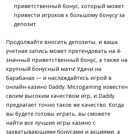
приветственный бонус, который может
привести игроков к большому бонусу за
депозит.
Продолжайте вносить депозиты, и ваша
учетная запись может претендовать на 4-
значный приветственный бонус, а также на
крупный бонусный матч! Удачи на
барабанах — и наслаждайтесь игрой в
онлайн-казино Daddy. Microgaming известен
своим высоким качеством игр, и Daddy
предлагает точно такое же качество. Когда
вы будете готовы играть, вы сможете
найти все лучшие игры казино с
захватывающими бонусами и акциями, а