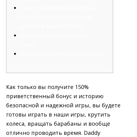
Часто задаваемые вопросы
перед игрой на реальные
деньги в казино Daddy
Мобильная версия сайта
Daddy
Бонусы игрового клуба Daddy
Как только вы получите 150%
приветственный бонус и историю
безопасной и надежной игры, вы будете
готовы играть в наши игры, крутить
колеса, вращать барабаны и вообще
отлично проводить время. Daddy