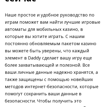
Наше простое и удобное руководство по
играм поможет вам найти лучшие игровые
автоматы для мобильных казино, в
которые вы хотите играть. С нашим
постоянно обновляемым пакетом казино
вы можете быть уверены, что каждый
элемент в Daddy сделает вашу игру еще
более захватывающей и полезной. Все
ваши личные данные надежно хранятся, а
также защищены с помощью новейших
методов интернет-безопасности, которые
помогут сохранить ваши данные в
безопасности. Чтобы получить это