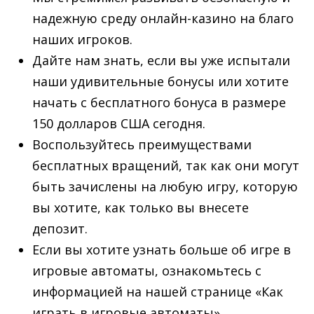
надежную среду онлайн-казино на благо
наших игроков.
Дайте нам знать, если вы уже испытали
наши удивительные бонусы или хотите
начать с бесплатного бонуса в размере
150 долларов США сегодня.
Воспользуйтесь преимуществами
бесплатных вращений, так как они могут
быть зачислены на любую игру, которую
вы хотите, как только вы внесете
депозит.
Если вы хотите узнать больше об игре в
игровые автоматы, ознакомьтесь с
информацией на нашей странице «Как
играть в игровые автоматы».