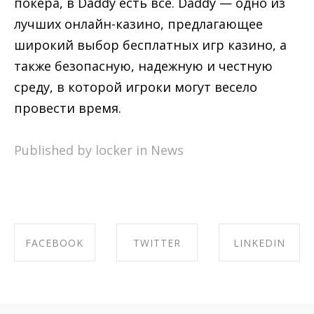
покера, в Daddy есть все. Daddy — одно из
лучших онлайн-казино, предлагающее
широкий выбор бесплатных игр казино, а
также безопасную, надежную и честную
среду, в которой игроки могут весело
провести время.
Published by locker in
News
FACEBOOK
TWITTER
LINKEDIN
SHARE ON
SHARE ON
SHARE ON