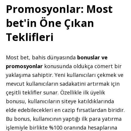
Promosyonlar: Most
bet'in Öne Çıkan
Teklifleri
Most bet, bahis dünyasında
bonuslar ve
promosyonlar
konusunda oldukça cömert bir
yaklaşıma sahiptir. Yeni kullanıcıları çekmek ve
mevcut kullanıcıların sadakatini artırmak için
çeşitli teklifler sunar. Özellikle ilk üyelik
bonusu, kullanıcıların siteye katıldıklarında
elde edebilecekleri en cazip fırsatlardan biridir.
Bu bonus, kullanıcının yaptığı ilk para yatırma
işlemiyle birlikte %100 oranında hesaplarına