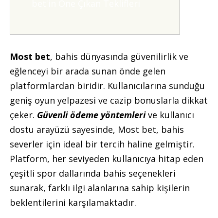
bet'in Öne Çıkan Teklifleri
Most bet
, bahis dünyasında güvenilirlik ve
eğlenceyi bir arada sunan önde gelen
platformlardan biridir. Kullanıcılarına sunduğu
geniş oyun yelpazesi ve cazip bonuslarla dikkat
çeker.
Güvenli ödeme yöntemleri
ve kullanıcı
dostu arayüzü sayesinde, Most bet, bahis
severler için ideal bir tercih haline gelmiştir.
Platform, her seviyeden kullanıcıya hitap eden
çeşitli spor dallarında bahis seçenekleri
sunarak, farklı ilgi alanlarına sahip kişilerin
beklentilerini karşılamaktadır.