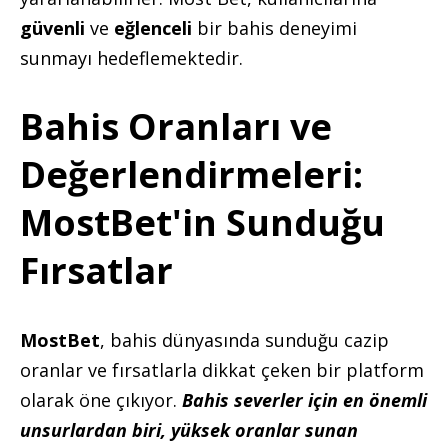
güvenli
ve
eğlenceli
bir bahis deneyimi
sunmayı hedeflemektedir.
Bahis Oranları ve
Değerlendirmeleri:
MostBet'in Sunduğu
Fırsatlar
MostBet
, bahis dünyasında sunduğu cazip
oranlar ve fırsatlarla dikkat çeken bir platform
olarak öne çıkıyor.
Bahis severler için en önemli
unsurlardan biri, yüksek oranlar sunan