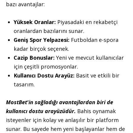
bazı avantajlar:
Yüksek Oranlar:
Piyasadaki en rekabetçi
oranlardan bazılarını sunar.
Geniş Spor Yelpazesi:
Futboldan e-spora
kadar birçok seçenek.
Cazip Bonuslar:
Yeni ve mevcut kullanıcılar
için çeşitli promosyonlar.
Kullanıcı Dostu Arayüz:
Basit ve etkili bir
tasarım.
MostBet'in sağladığı avantajlardan biri de
kullanıcı dostu arayüzüdür.
Bahis oynamak
isteyenler için kolay ve anlaşılır bir platform
sunar. Bu sayede hem yeni başlayanlar hem de