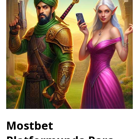
Mostbet