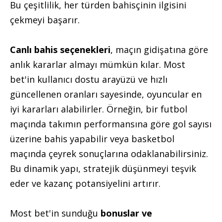
Bu çeşitlilik, her türden bahisçinin ilgisini
çekmeyi başarır.
Canlı bahis seçenekleri
, maçın gidişatına göre
anlık kararlar almayı mümkün kılar. Most
bet'in kullanıcı dostu arayüzü ve hızlı
güncellenen oranları sayesinde, oyuncular en
iyi kararları alabilirler. Örneğin, bir futbol
maçında takımın performansına göre gol sayısı
üzerine bahis yapabilir veya basketbol
maçında çeyrek sonuçlarına odaklanabilirsiniz.
Bu dinamik yapı, stratejik düşünmeyi teşvik
eder ve kazanç potansiyelini artırır.
Most bet'in sunduğu
bonuslar ve