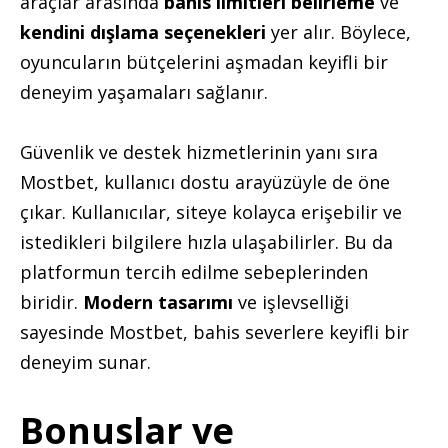
araçlar arasında
bahis limitleri belirleme
ve
kendini dışlama seçenekleri
yer alır. Böylece,
oyuncuların bütçelerini aşmadan keyifli bir
deneyim yaşamaları sağlanır.
Güvenlik ve destek hizmetlerinin yanı sıra
Mostbet, kullanıcı dostu arayüzüyle de öne
çıkar. Kullanıcılar, siteye kolayca erişebilir ve
istedikleri bilgilere hızla ulaşabilirler. Bu da
platformun tercih edilme sebeplerinden
biridir.
Modern tasarımı
ve işlevselliği
sayesinde Mostbet, bahis severlere keyifli bir
deneyim sunar.
Bonuslar ve