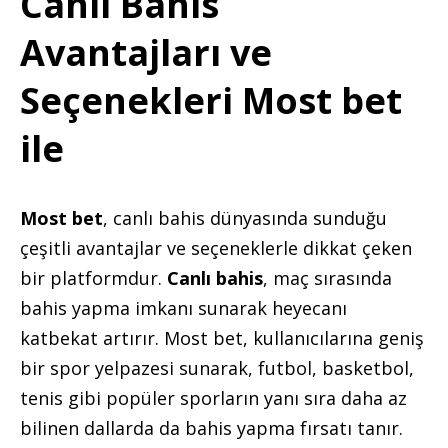
Canlı Bahis
Avantajları ve
Seçenekleri Most bet
ile
Most bet
, canlı bahis dünyasında sunduğu
çeşitli avantajlar ve seçeneklerle dikkat çeken
bir platformdur.
Canlı bahis
, maç sırasında
bahis yapma imkanı sunarak heyecanı
katbekat artırır. Most bet, kullanıcılarına geniş
bir spor yelpazesi sunarak, futbol, basketbol,
tenis gibi popüler sporların yanı sıra daha az
bilinen dallarda da bahis yapma fırsatı tanır.