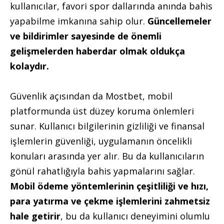
kullanıcılar, favori spor dallarında anında bahis
yapabilme imkanına sahip olur.
Güncellemeler
ve bildirimler sayesinde de önemli
gelişmelerden haberdar olmak oldukça
kolaydır.
Güvenlik açısından da Mostbet, mobil
platformunda üst düzey koruma önlemleri
sunar. Kullanıcı bilgilerinin gizliliği ve finansal
işlemlerin güvenliği, uygulamanın öncelikli
konuları arasında yer alır. Bu da kullanıcıların
gönül rahatlığıyla bahis yapmalarını sağlar.
Mobil ödeme yöntemlerinin çeşitliliği ve hızı,
para yatırma ve çekme işlemlerini zahmetsiz
hale getirir
, bu da kullanıcı deneyimini olumlu