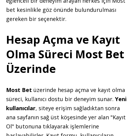
eğlenceli bir deneyim arayan herkes için Most
bet kesinlikle göz önünde bulundurulması
gereken bir seçenektir.
Hesap Açma ve Kayıt
Olma Süreci Most Bet
Üzerinde
Most Bet
üzerinde hesap açma ve kayıt olma
süreci, kullanıcı dostu bir deneyim sunar.
Yeni
kullanıcılar
, siteye erişim sağladıktan sonra
ana sayfanın sağ üst köşesinde yer alan "Kayıt
Ol" butonuna tıklayarak işlemlerine
başlayabilirler. Kayıt formu, kullanıcıların