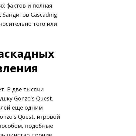
х фактов и полная
 бандитов Cascading
носительно того или
каскадных
вления
т. В две тысячи
шку Gonzo's Quest.
телей еще одним
Gonzo's Quest, игровой
способом, подобные
ольшинство прочие