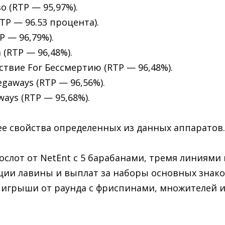
 (RTP — 95,97%).
TP — 96.53 процента).
P — 96,79%).
(RTP — 96,48%).
твие For Бессмертию (RTP — 96,48%).
gaways (RTP — 96,56%).
ways (RTP — 95,68%).
е свойства определенных из данных аппаратов.
еослот от NetEnt с 5 барабанами, тремя линиями
ии лавины и выплат за наборы основных знаков
ыигрыши от раунда с фриспинами, множителей