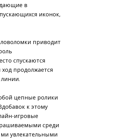
падающие в
спускающихся иконок,
головоломки приводит
роль
есто спускаются
 ход продолжается
 линии.
собой цепные ролики
Вдобавок к этому
нлайн-игровые
апрашиваемыми среди
ными увлекательными