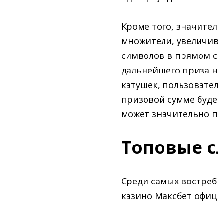
Кроме того, значите
множители, увеличи
символов в прямом с
дальнейшего приза н
катушек, пользовате
призовой сумме будет
может значительно п
Топовые 
Среди самых востреб
казино Максбет офиц