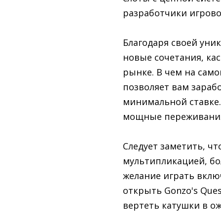
разработчики игрово
Благодаря своей уник
новые сочетания, ка
рынке. В чем на само
позволяет вам зараб
минимальной ставке.
мощные переживания
Следует заметить, ч
мультипликацией, бо
желание играть вклю
открыть Gonzo's Que
вертеть катушки в о