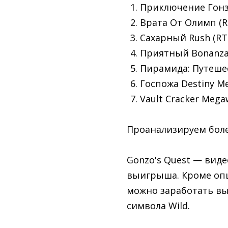
Приключение Гонзо
Врата От Олимп (R
Сахарный Rush (RT
Приятный Bonanza 
Пирамида: Путешес
Госпожа Destiny Me
Vault Cracker Mega
Проанализируем боле
Gonzo's Quest — вид
выигрыша. Кроме опц
можно заработать в
символа Wild.