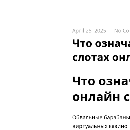
April 25, 2025
—
No C
Что означ
слотах он
Что озн
онлайн с
Обвальные барабаны 
виртуальных казино.