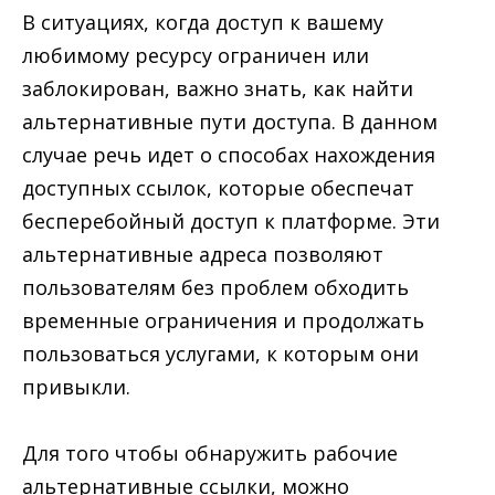
В ситуациях, когда доступ к вашему
любимому ресурсу ограничен или
заблокирован, важно знать, как найти
альтернативные пути доступа. В данном
случае речь идет о способах нахождения
доступных ссылок, которые обеспечат
бесперебойный доступ к платформе. Эти
альтернативные адреса позволяют
пользователям без проблем обходить
временные ограничения и продолжать
пользоваться услугами, к которым они
привыкли.
Для того чтобы обнаружить рабочие
альтернативные ссылки, можно