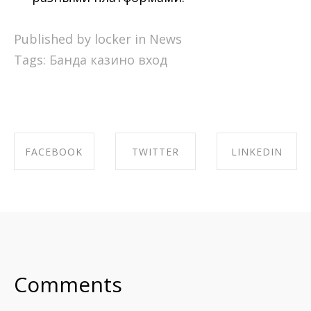
Published by locker in
News
Tags:
Банда казино вход
FACEBOOK
TWITTER
LINKEDIN
SHARE ON
SHARE ON
SHARE ON
FACEBOOK
TWITTER
LINKEDIN
Comments