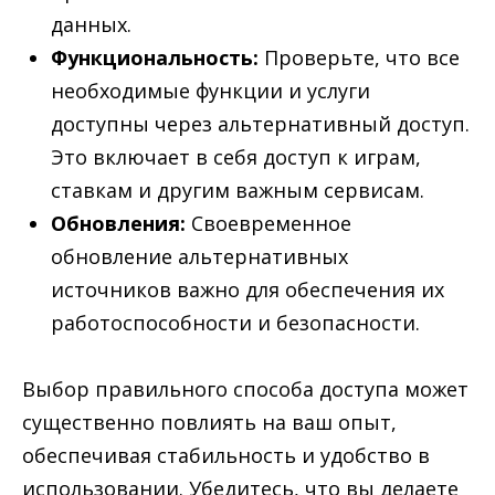
данных.
Функциональность:
Проверьте, что все
необходимые функции и услуги
доступны через альтернативный доступ.
Это включает в себя доступ к играм,
ставкам и другим важным сервисам.
Обновления:
Своевременное
обновление альтернативных
источников важно для обеспечения их
работоспособности и безопасности.
Выбор правильного способа доступа может
существенно повлиять на ваш опыт,
обеспечивая стабильность и удобство в
использовании. Убедитесь, что вы делаете