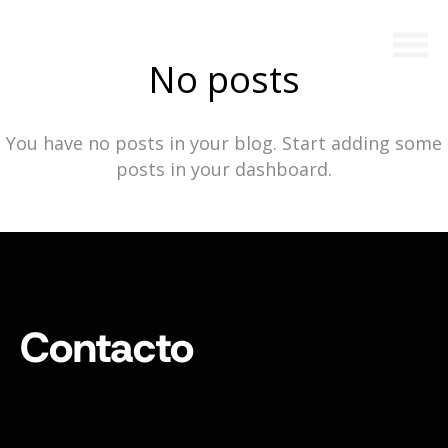
No posts
You have no posts in your blog. Start adding some
posts in your dashboard.
Contacto